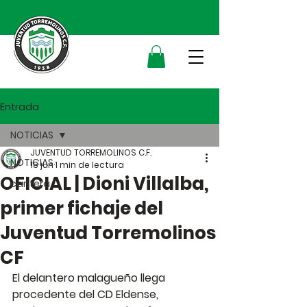
Entrada
NOTICIAS
JUVENTUD TORREMOLINOS C.F.
NOTICIAS
18 jun
1 min de lectura
OFICIAL | Dioni Villalba,
cantera
primer fichaje del
Juventud Torremolinos
CF
El delantero malagueño llega 
procedente del CD Eldense, 