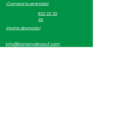
¡Compra tu entrada!
622 22 32
30
¡Hazte abonado!
info@jtorremolinoscf.com
Acreditaciones