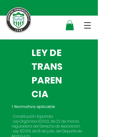
LEY DE
TRANS
PAREN
CIA
1
. Normativa aplicable
·
Constitución Española.
· Ley Orgánica 1/2002, de 22 de marzo,
reguladora del Derecho de Asociación.
· Ley 5/2016, de 19 de julio, del Deporte de
Andalucía.