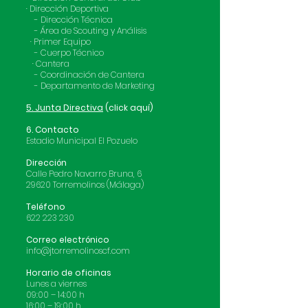
· Dirección Deportiva
- Dirección Técnica
- Área de Scouting y Análisis
· Primer Equipo
- Cuerpo Técnico
· Cantera
- Coordinación de Cantera
- Departamento de Marketing
5. Junta Directiva
(click aquí)
6. Contacto
Estadio Municipal El Pozuelo
Dirección
Calle Pedro Navarro Bruna, 6
29620 Torremolinos (Málaga)
Teléfono
622 223 230
Correo electrónico
info@jtorremolinoscf.com
Horario de oficinas
Lunes a viernes
09:00 – 14:00 h
16:00 – 19:00 h