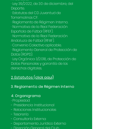
· Ley 39/2022, de 30 de diciembre, del
Deporte.
· Estatutos del CD Juventud de
Torremolinos CF.
· Reglamento de Régimen Interno.
· Normativa de la Real Federación
Española de Fútbol (RFEF).
· Normativa de la Real Federación
Andaluza de Fútbol (RFAF).
· Convenio Colectivo aplicable.
· Reglamento General de Protección de
Datos (RGPD).
· Ley Orgánica 3/2018, de Protección de
Datos Personales y garantía de los
derechos digitales.
2. Estatutos (click aquí)
3. Reglamento de Régimen Interno
4. Organigrama
·
Propiedad
- Presidencia Institucional
- Relaciones Institucionales
- Tesorería
- Consultoría Externa
- Departamento Jurídico Externo
- Dirección General del Club