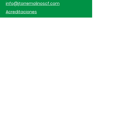
info@jtorremolinoscf.com
Acreditaciones