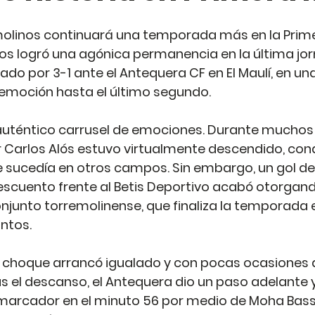
olinos continuará una temporada más en la Primera
s logró una agónica permanencia en la última jor
ado por 3-1 ante el Antequera CF en El Maulí, en un
emoción hasta el último segundo.
auténtico carrusel de emociones. Durante muchos 
r Carlos Alós estuvo virtualmente descendido, con
 sucedía en otros campos. Sin embargo, un gol del
scuento frente al Betis Deportivo acabó otorgand
junto torremolinense, que finaliza la temporada en
ntos.
l choque arrancó igualado y con pocas ocasiones d
s el descanso, el Antequera dio un paso adelante y
marcador en el minuto 56 por medio de Moha Bassel