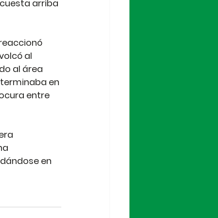
cuesta arriba 
reaccionó 
volcó al 
do al área 
o terminaba en 
locura entre 
era 
na 
lidándose en 