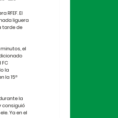
 RFEF. El 
nada liguera 
a tarde de 
minutos, el 
dicionado 
 FC 
o la 
 la 15ª 
urante la 
 consiguió 
e. Ya en el 