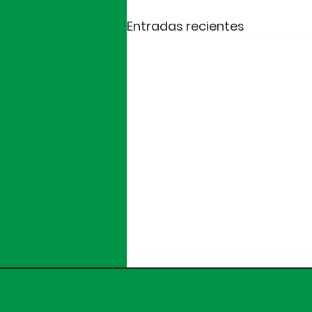
Entradas recientes
OFICIAL | Nico Njalla,
nuevo jugador del