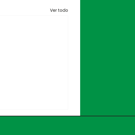
Ver todo
IAL | Mati Barboza,
vo jugador del