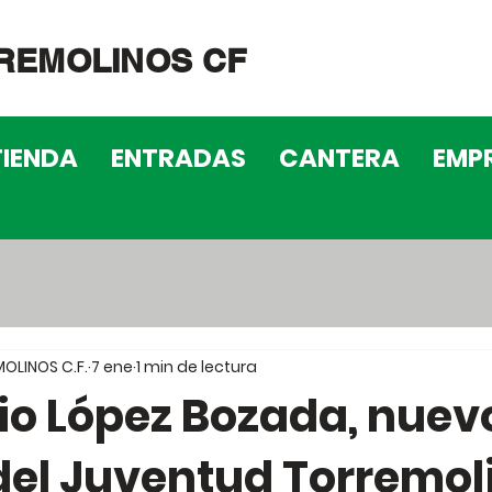
REMOLINOS CF
TIENDA
ENTRADAS
CANTERA
EMP
OLINOS C.F.
7 ene
1 min de lectura
nio López Bozada, nuev
 del Juventud Torremol