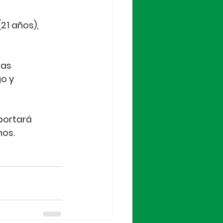
1 años), 
tas 
o y 
portará 
nos.