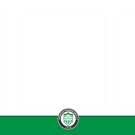
Comunicado Oficial:
OFIC
Usseyn Diao
nue