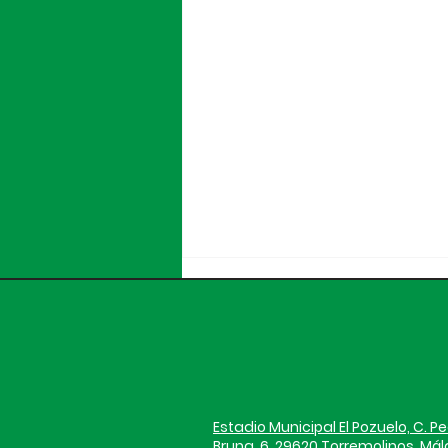
OFICIAL | Nico Njalla,
nuevo jugador del
Juventud Torremolinos
El Juventud Torremolinos CF
CF
incorpora a Nico Njalla (Douala,
Camerún, 13 de abril de 2003)
Estadio Municipal El Pozuelo, C. P
como nuevo jugador
Bruna, 6, 29620 Torremolinos, Má