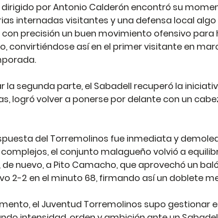
o dirigido por Antonio Calderón encontró su momen
ias internadas visitantes y una defensa local algo n
on precisión un buen movimiento ofensivo para hac
, convirtiéndose así en el primer visitante en marc
mporada.
a segunda parte, el Sabadell recuperó la iniciativa
s, logró volver a ponerse por delante con un cabe
espuesta del Torremolinos fue inmediata y demoled
n complejos, el conjunto malagueño volvió a equilibr
 de nuevo, a Pito Camacho, que aprovechó un baló
itivo 2-2 en el minuto 68, firmando así un doblete 
mento, el Juventud Torremolinos supo gestionar el
do intensidad, orden y ambición ante un Sabadell