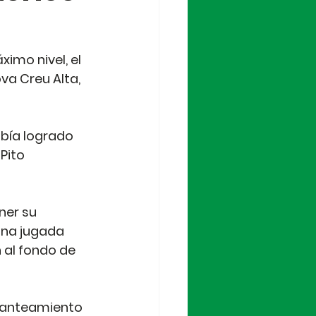
imo nivel, el 
va Creu Alta, 
bía logrado 
Pito 
ner su 
una jugada 
al fondo de 
planteamiento 