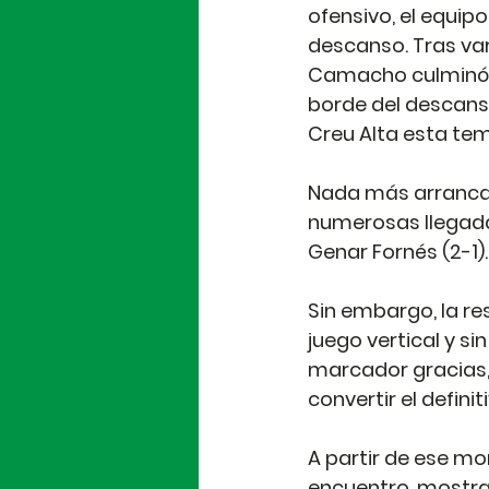
ofensivo, el equip
descanso. Tras var
Camacho culminó c
borde del descanso
Creu Alta esta te
Nada más arrancar l
numerosas llegada
Genar Fornés (2-1).
Sin embargo, la r
juego vertical y si
marcador gracias,
convertir el defin
A partir de ese mo
encuentro, mostran