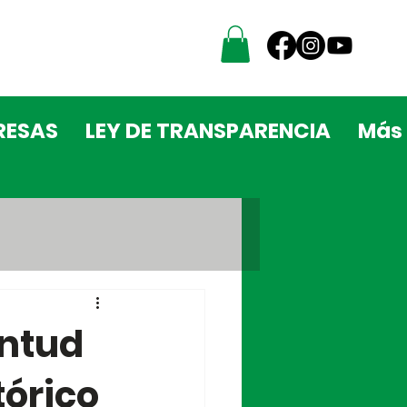
RESAS
LEY DE TRANSPARENCIA
Más
entud
tórico