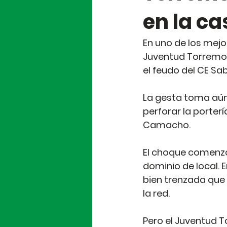
en la ca
En uno de los mejo
Juventud Torremoli
el feudo del CE Saba
La gesta toma aún
perforar la porterí
Camacho.
El choque comenzó
dominio de local. 
bien trenzada que
la red.
Pero el Juventud T