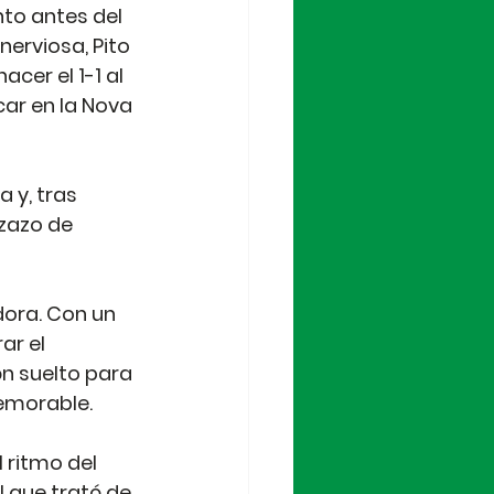
to antes del 
erviosa, Pito 
er el 1-1 al 
ar en la Nova 
 y, tras 
zazo de 
ora. Con un 
ar el 
n suelto para 
memorable.
 ritmo del 
 que trató de 