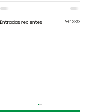
Ver todo
Entradas recientes
Comunicado Oficial:
OFICIAL | Mati