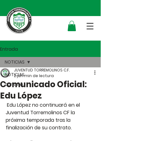
Entrada
NOTICIAS
JUVENTUD TORREMOLINOS C.F.
NOTICIAS
2 jul
1 min de lectura
Comunicado Oficial:
cantera
Edu López
 Edu López no continuará en el 
Juventud Torremolinos CF la 
próxima temporada tras la 
finalización de su contrato.