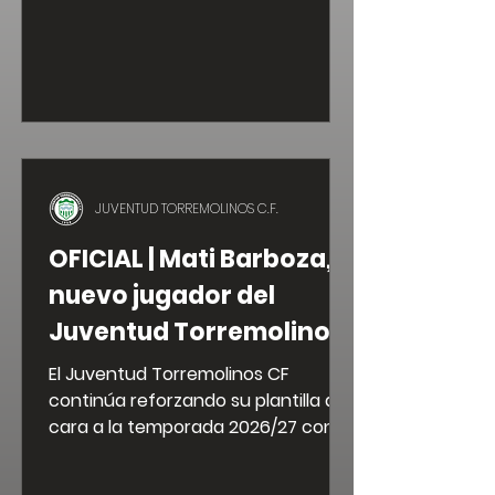
💚
JUVENTUD TORREMOLINOS C.F.
OFICIAL | Mati Barboza,
nuevo jugador del
Juventud Torremolinos
CF
El Juventud Torremolinos CF
continúa reforzando su plantilla de
cara a la temporada 2026/27 con la
incorporación del defensa Mati
Barboza, futbolista que llega