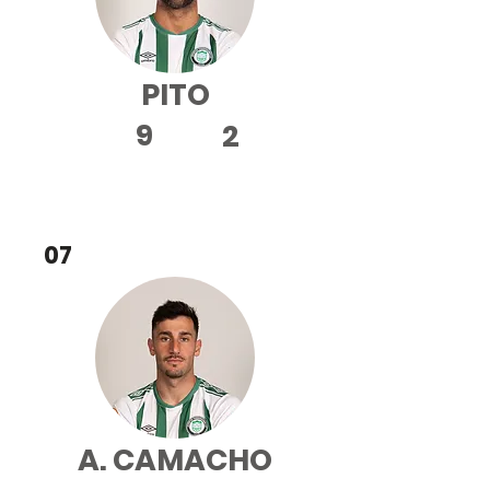
PITO
9
2
ED
07
A. CAMACHO