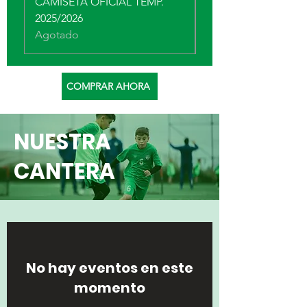
CAMISETA OFICIAL TEMP.
TERCERA EQUIPACI
2025/2026
Agotado
Agotado
COMPRAR AHORA
NUESTRA
CANTERA
No hay eventos en este
momento