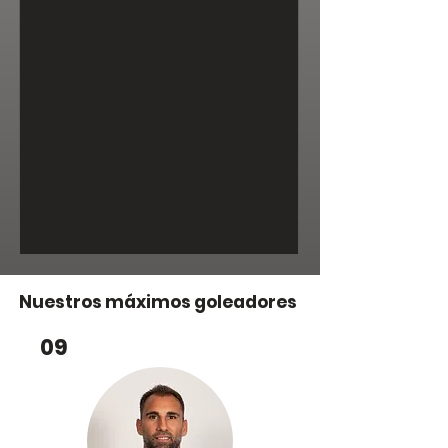
procedente del Córdoba CF,
conjunto que milita en Segunda
División, tras disputar la pasada
campaña como cedido en el
Atlético Madrileño, donde acumuló
experiencia en Primera Federación.
Nacido en Málaga el 13 de febrero
de 2002, Mati Barboza es un
defensa central de 24 años que
afronta ahora una nueva etapa en
su carr
Nuestros máximos goleadores
DC
09