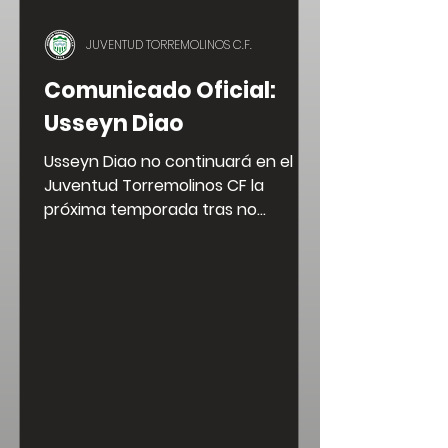
JUVENTUD TORREMOLINOS C.F.
Comunicado Oficial:
Usseyn Diao
Usseyn Diao no continuará en el
Juventud Torremolinos CF la
próxima temporada tras no
aceptar la propuesta de
renovación ofrecida por el Club.
Queremos agradecerle su
profesionalidad, compromiso y
trabajo defendiendo nuestros
colores. Le deseamos la mayor de
las suertes en sus próximos retos,
tanto a nivel profesional como
personal. ¡Gracias por todo, Usse! 🤍